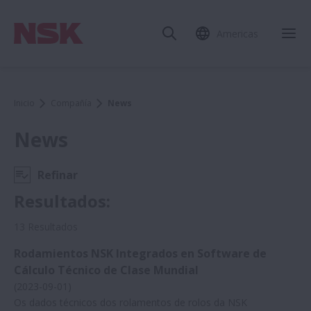
Americas
Cer
Inicio
Compañía
News
News
Refinar
Abrir navegación móvil
Resultados:
13 Resultados
Rodamientos NSK Integrados en Software de
Cálculo Técnico de Clase Mundial
Prensa Asunto
(2023-09-01)
Expandir Prensa Asunto
Os dados técnicos dos rolamentos de rolos da NSK