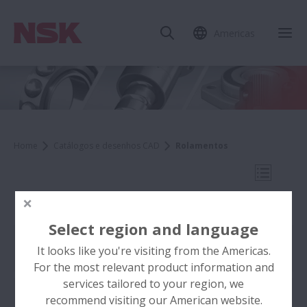
Americas
Fec
Home
Catálogos e desenhos CAD
Rolamentos
Abrir N
Rolamentos
Select region and language
Literatura de Rolamentos
It looks like you're visiting from the Americas.
Catálogos e desenhos CAD
For the most relevant product information and
services tailored to your region, we
Rolamentos de Esferas
recommend visiting our American website.
Companhia