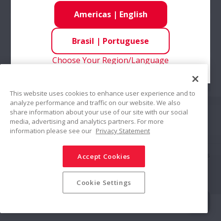
Americas
|
English
Automotivo
Rolamentos de Rolos
Brasil
|
Portuguese
Rolamentos
Choose Your Region/Language
Unidades Montadas
Manuseio de rolamentos
This website uses cookies to enhance user experience and to
analyze performance and traffic on our website. We also
Siga-nos
Controle de Movimento Linear
share information about your use of our site with our social
media, advertising and analytics partners. For more
Compartilhar
information please see our
Privacy Statement
Indústrias
Política de Mídias Sociais
Marcas Registradas
Termos & Condições
Accept Cookies
Política de Segurança da Informação
Política de Privacidade
Insights técnicos
Mapa do Site
© NSK Ltd. 2025
Cookie Settings
Artigos técnicos