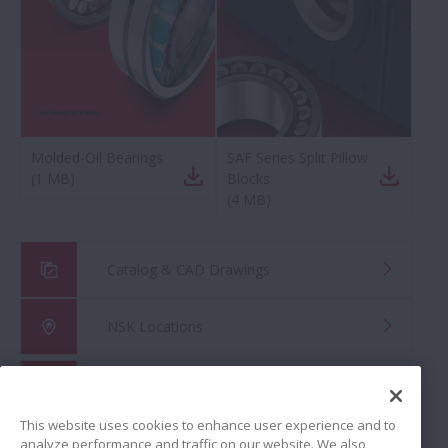
Molded-Oil Bearings
SAF Series Split Pillow
(
1 MB
)
Blocks
(
4 MB
)
Catalog & CAD Drawings
NSK Locations
Global Distributor Search
This website uses cookies to enhance user experience and to
analyze performance and traffic on our website. We also