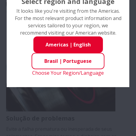
Select region and language
It looks like you're visiting from the Americas.
For the most relevant product information and
services tailored to your region, we
recommend visiting our American website.
Americas
|
English
Brasil
|
Portuguese
Choose Your Region/Language
Solução de problemas
Evite a falha prematura ou inesperada de seus