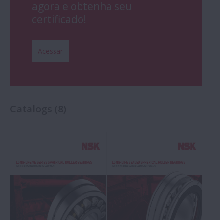
agora e obtenha seu
certificado!
Acessar
Catalogs
(
8
)