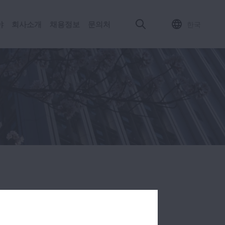
야
회사소개
채용정보
문의처​
한국