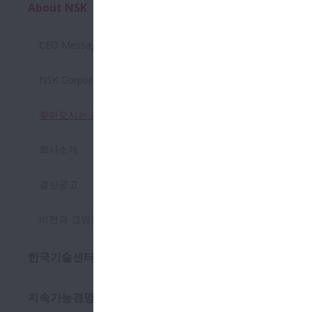
About NSK
열기 About NSK
CEO Message
NSK Corporate Philosophy
찾아오시는 길
회사소개
결산공고
비전과 경영철학
한국기술센터
서울
지속가능경영