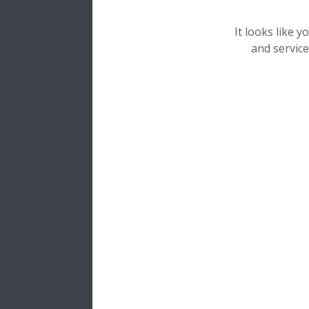
It looks like 
and service
NSK KORE
전화
:
+82-55
53 Gongdan-
Gyeongsang