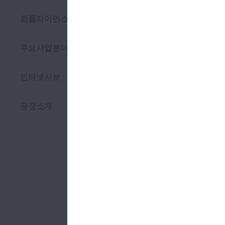
열기 지속가능경영
컴플라이언스
주요사업분야
열기 주요사업분야
인터넷사보
공장소개
NSK KORE
전화
:
+82-2-
Posco Cente
Gangnam-gu,