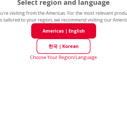
Select region and language
you're visiting from the Americas. For the most relevant prod
s tailored to your region, we recommend visiting our Ameri
Americas
|
English
한국
|
Korean
Choose Your Region/Language
A CO., LTD. CHANGWON PLANT
-287-6001
Fax
:
+82-55-285-9982
ro 474 beon-gil Seongsan-gu, Changwon-si,
nam-do 51575, Korea