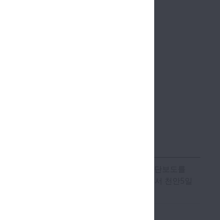
0번 버스(병천행) → 수신삼거리 하차 → 횡단보도를
신풍1리행) → 신풍1리 하차 -> 감절교차로에서 천안5일