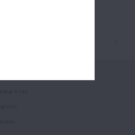
대리점안내
제품
채용소식
atalogs & CAD
기술서비스
dustries