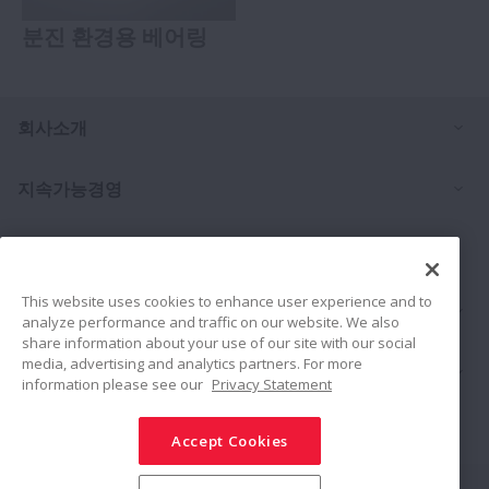
분진 환경용 베어링
Ex
회사소개
Ex
지속가능경영
Investors
This website uses cookies to enhance user experience and to
Ex
문의처
analyze performance and traffic on our website. We also
share information about your use of our site with our social
media, advertising and analytics partners. For more
Ex
제품
information please see our
Privacy Statement
채용소식
Accept Cookies