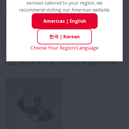
services tailored to your region, we
recommend visiting our American website.
Americas
|
English
한국
|
Korean
Choose Your Region/Language
고온 환경용 베어링
비자성 환경용 베어링