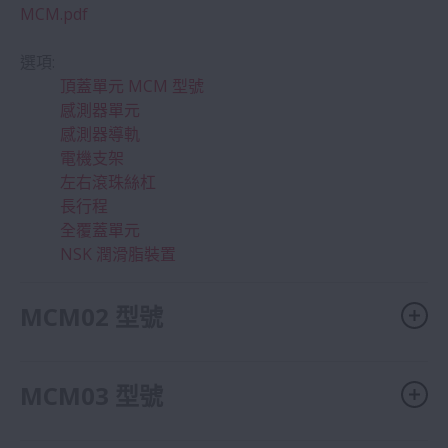
MCM.pdf
選項:
頂蓋單元 MCM 型號
感測器單元
感測器導軌
電機支架
左右滾珠絲杠
長行程
全覆蓋單元
NSK 潤滑脂裝置
MCM02 型號
MCM03 型號