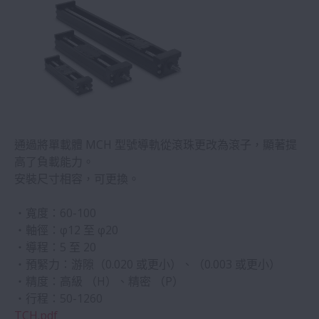
通過將單載體 MCH 型號導軌從滾珠更改為滾子，顯著提
高了負載能力。
安裝尺寸相容，可更換。
・寬度：60-100
・軸徑：φ12 至 φ20
・導程：5 至 20
・預緊力：游隙（0.020 或更小）、（0.003 或更小）
・精度：高級 （H）、精密 （P）
・行程：50-1260
TCH.pdf