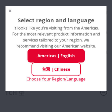
MCH06 型號
Select region and language
It looks like you're visiting from the Americas.
MCH09 型號
For the most relevant product information and
services tailored to your region, we
recommend visiting our American website.
MCH10 型號
Americas
|
English
台灣
|
Chinese
Toughcarrier （滾輪）
(
4
)
Choose Your Region/Language
TCH 型