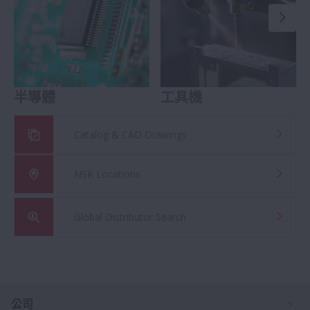
半導體
工具機
Catalog & CAD Drawings
NSK Locations
Global Distributor Search
打
公司