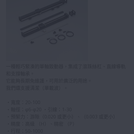
一種輕巧緊湊的單軸致動器，集成了滾珠絲杠、直線導軌
和支撐軸承。
它能夠長期免維護，可用於廣泛的用途。
我們還支援清潔（單載波）。
・寬度：20-100
・軸徑：φ6-φ20 ・引線：1-30
・預緊力：游隙（0.020 或更小）、（0.003 或更小）
・精度：高級 （H）、精密 （P）
・行程：50-1000