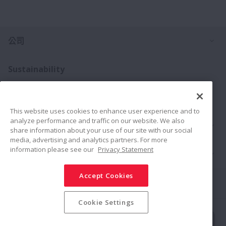
打
公司
Sustainability
Investors
This website uses cookies to enhance user experience and to
analyze performance and traffic on our website. We also
打
聯絡我們
share information about your use of our site with our social
media, advertising and analytics partners. For more
information please see our
Privacy Statement
打
產品介紹
Accept Cookies
Connect
Share
Cookie Settings
社群媒體政策
商標
條款與條件
NSK集團資安基本方針
隱私權政策
網站地圖