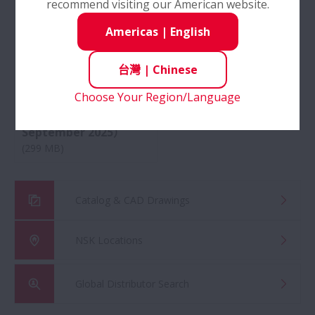
recommend visiting our American website.
NSK 汽車售後市場線上型錄
Americas
|
English
軸承入門
No: E1103
台灣
|
Chinese
Rolling Bearings for
Choose Your Region/Language
Industrial
軸承的ABC
Machinery（Revised
September 2025）
技術手冊
(299 MB)
研究及開發
Catalog & CAD Drawings
擴大
NSK Locations
Global Distributor Search