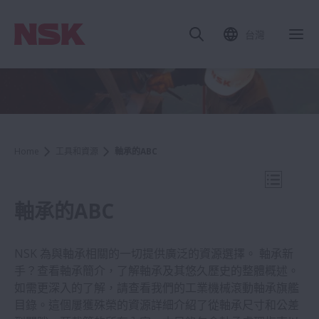
台灣
關
Home
工具和資源
軸承的ABC
打開導航
軸承的ABC
NSK 為與軸承相關的一切提供廣泛的資源選擇。 軸承新
工具和資源
手？查看軸承簡介，了解軸承及其悠久歷史的整體概述。
如需更深入的了解，請查看我們的工業機械滾動軸承旗艦
目錄。這個屢獲殊榮的資源詳細介紹了從軸承尺寸和公差
軸承搜尋 (NSK 在線型錄)