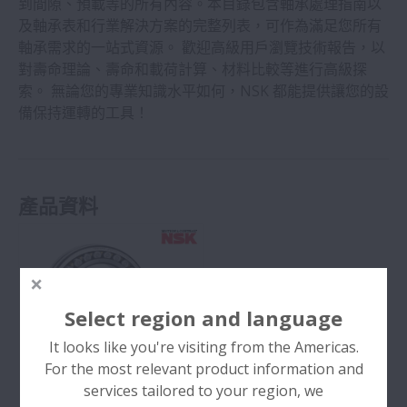
到間隙、預載等的所有內容。本目錄包含軸承處理指南以
及軸承表和行業解決方案的完整列表，可作為滿足您所有
軸承需求的一站式資源。 歡迎高級用戶瀏覽技術報告，以
CAD 數據
對壽命理論、壽命和載荷計算、材料比較等進行高級探
索。 無論您的專業知識水平如何，NSK 都能提供讓您的設
技術計算
備保持運轉的工具！
軸承故障排除 (Bearing Doctor)
產品資料
精密軸承應用 (NSK Verify)
維修保養
擴大
Click!Speedy™ 設計工具
Select region and language
It looks like you're visiting from the Americas.
直線運動產品選擇工具 (滾珠螺桿, NSK線性滑
For the most relevant product information and
軌, 定位承載裝置™) 大扭矩伺服馬達
services tailored to your region, we