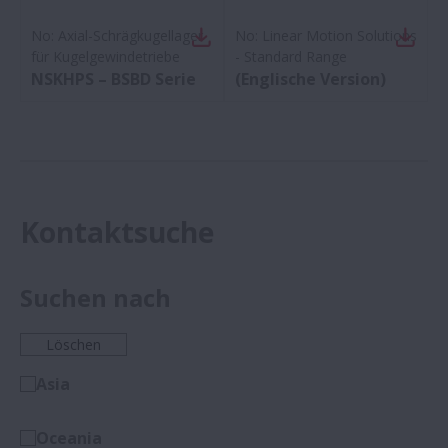
No:
Axial-Schrägkugellager
No:
Linear Motion Solutions
für Kugelgewindetriebe
- Standard Range
NSKHPS – BSBD Serie
(Englische Version)
Kontaktsuche
Suchen nach
Löschen
Asia
Oceania