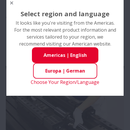
NSK Kugelgewindetriebe -
Select region and language
Anleitung: Installation (Für
It looks like you're visiting from the Americas.
präzise Montage, bitte
For the most relevant product information and
services tailored to your region, we
unsere Kataloganweisungen
recommend visiting our American website.
befolgen)
Americas
|
English
Europa
|
German
Choose Your Region/Language