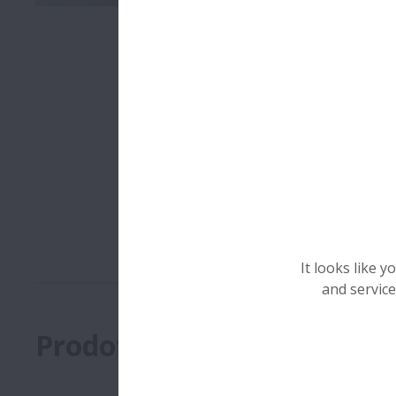
I cuscinetti
svariati ambi
Camere b
Ambienti
Applicaz
Vuoto,
n
Temper
It looks like 
and service
Prodotti