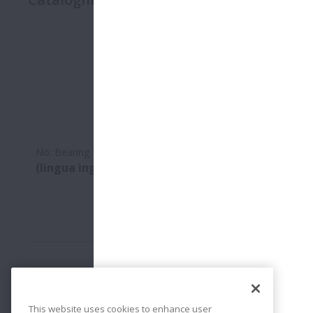
No:
Bearing Replacement Guide
(lingua inglese)
This website uses cookies to enhance user
Cataloghi e disegni CAD