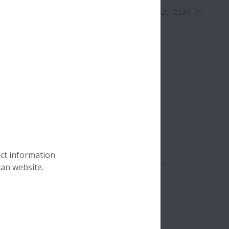
Serie SPACEA. Sono progettati per essere utilizzati in
e degli alimenti.
e non sono adeguati.
uct information
can website.