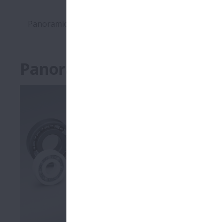
Panoramica
Prodotti
Cataloghi
Panoramica
I cuscinetti
potrebbero r
La Serie SP
corrosivi, 
magnetich
Questi cusci
La Serie SPA
ambienti spe