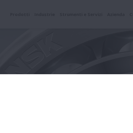
Prodotti
Industrie
Strumenti e Servizi
Azienda
C
SPACEA
ACEA