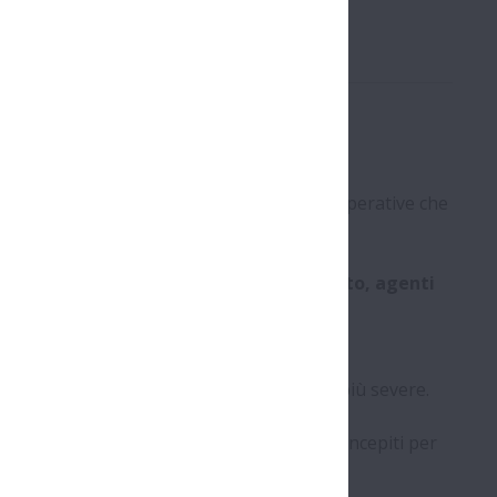
applicazioni caratterizzate da condizioni operative che
erfettamente agli
ambienti speciali - vuoto, agenti
taminazione, acqua ed applicazioni non
restazioni e di qualità nelle applicazioni più severe.
 e lubrificanti assolutamente innovativi, concepiti per