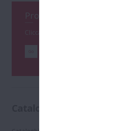
Prodotti
Clicca qui per maggiori informazioni
Go
Cataloghi
Cataloghi - Cuscinetti Serie SPACEA
(
2
)