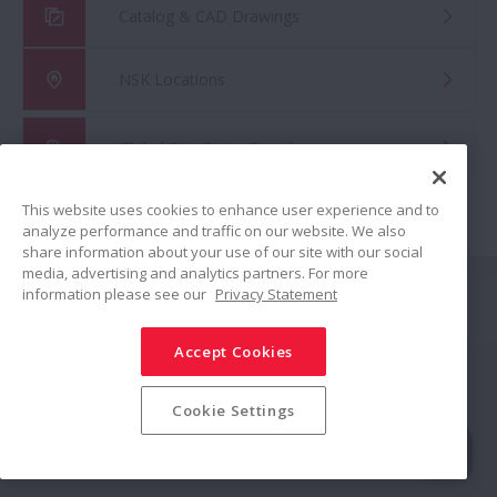
Catalog & CAD Drawings
NSK Locations
Global Distributor Search
This website uses cookies to enhance user experience and to
analyze performance and traffic on our website. We also
share information about your use of our site with our social
media, advertising and analytics partners. For more
Suivez nous
information please see our
Privacy Statement
Partager
Accept Cookies
Politique relative aux Médias Sociaux
Marques Déposéess
Termes et Conditions
Politique de Sécurité des Informations
Cookie Settings
Politique de Confidentialité
Modern Slavery Statement
Plan du Site
© NSK Ltd. 2025