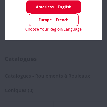
les produits, cliquez ci-dessous
Americas
|
English
Go
Europe
|
French
Choose Your Region/Language
Catalogues
Catalogues - Roulements à Rouleaux
Coniques
(
3
)