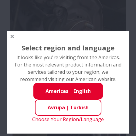
Select region and language
It looks like you're visiting from the Americas.
For the most relevant product information and
Tekerlek Poyra rulmanı nasıl
services tailored to your region, we
değİştİrİlİr
recommend visiting our American website.
ön teker rulmanı değişimi - Bu video, ön tekerlek
Americas
|
English
rulmanının değiştirilmesini gösterir. Başarılı bir
onarım için takip edilmesi gereken özel aşamaları
Avrupa
|
Turkish
özetlemektedir.
Choose Your Region/Language