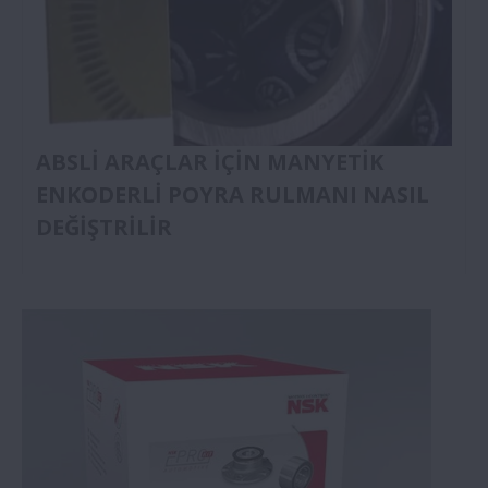
ABSLİ ARAÇLAR İÇİN MANYETİK
ENKODERLİ POYRA RULMANI NASIL
DEĞİŞTRİLİR
ön teker rulmanı değişimi - Bu video, ön tekerlek
rulmanının değiştirilmesini gösterir. Başarılı bir
onarım için takip edilmesi gereken özel aşamaları
özetlemektedir.