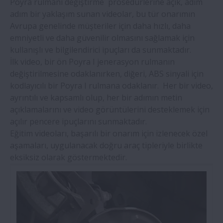
Poyra rulmanı değiştirme prosedürlerine açık, adım
Ürünler
adım bir yaklaşım sunan videolar, bu tür onarımın
Avrupa genelinde müşteriler için daha hızlı, daha
Satış sonrası parça ve rulman kataloğu
emniyetli ve daha güvenilir olmasını sağlamak için
kullanışlı ve bilgilendirici ipuçları da sunmaktadır.
İlk video, bir ön Poyra I jenerasyon rulmanın
Teker rulmanı değişimi
değiştirilmesine odaklanırken, diğeri, ABS sinyali için
kodlayıcılı bir Poyra I rulmana odaklanır. Her bir video,
Bizimle iletişime geçin
ayrıntılı ve kapsamlı olup, her bir adımın metin
açıklamalarını ve video görüntülerini desteklemek için
açılır pencere ipuçlarını sunmaktadır.
Eğitim videoları, başarılı bir onarım için izlenecek özel
aşamaları, uygulanacak doğru araç tipleriyle birlikte
eksiksiz olarak göstermektedir.