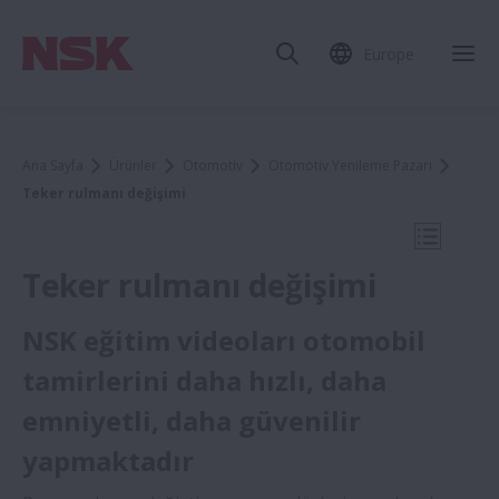
Europe
Mob
Ana Sayfa
Ürünler
Otomotiv
Otomotiv Yenileme Pazarı
Teker rulmanı değişimi
Mobil N
Teker rulmanı değişimi
NSK eğitim videoları otomobil
Otomotiv Yenileme Pazarı
tamirlerini daha hızlı, daha
emniyetli, daha güvenilir
NSK Hakkında
yapmaktadır