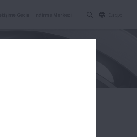
letişime Geçin
İndirme Merkezi
Europe