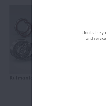
It looks like 
and service
Rulmanlar
Lineer Har