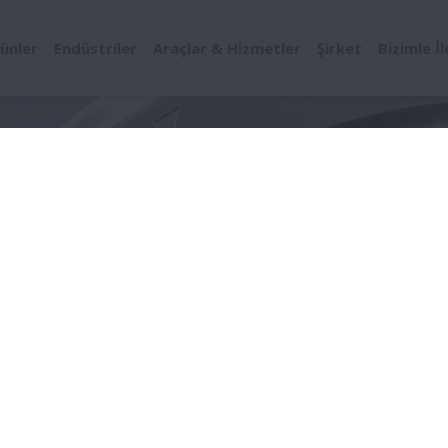
ünler
Endüstriler
Araçlar & Hizmetler
Şirket
Bizimle İ