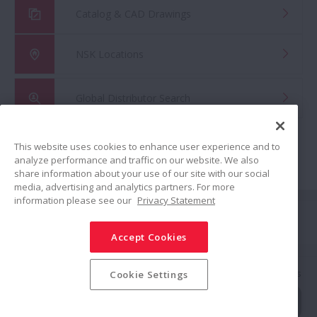
Catalog & CAD Drawings
NSK Locations
Global Distributor Search
This website uses cookies to enhance user experience and to
analyze performance and traffic on our website. We also
share information about your use of our site with our social
media, advertising and analytics partners. For more
information please see our
Privacy Statement
Siga-nos
Accept Cookies
Compartilhar
Política de Mídias Sociais
Marcas Registradas
Termos & Condições
Cookie Settings
Política de Segurança da Informação
Política de Privacidade
Mapa do Site
© NSK Ltd. 2025