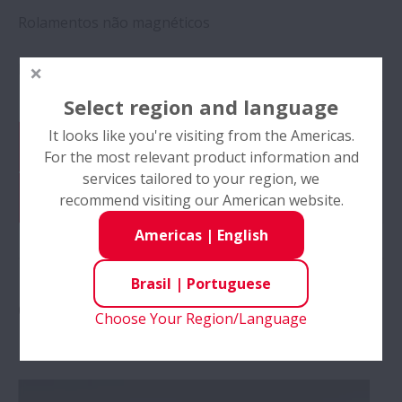
Rolamentos não magnéticos
Rolamentos resistentes à poeira
Select region and language
It looks like you're visiting from the Americas.
Global Distributor Search
For the most relevant product information and
services tailored to your region, we
Catalog & CAD Drawings
recommend visiting our American website.
Americas
|
English
Brasil
|
Portuguese
Componentes de Máquinas de
Choose Your Region/Language
Precisão (Produtos Lineares)