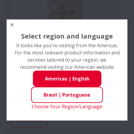
Select region and language
It looks like you're visiting from the Americas.
For the most relevant product information and
services tailored to your region, we
recommend visiting our American website.
Americas
|
English
Top Message
Brasil
|
Portuguese
Message from the President & CEO
Choose Your Region/Language
Saiba mais