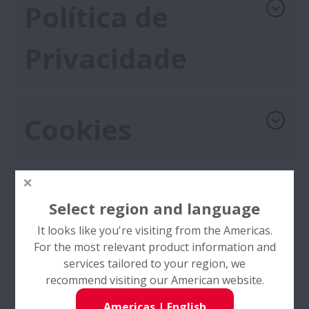
Política de
Thrive with 425: Spherical Roller Bearings
Privacidade
Produtos
Catálogos e desenhos CAD
Cookies
Ferramentas e Recursos
Aviso de
Segmentos
Select region and language
It looks like you're visiting from the Americas.
Privacidade para
A empresa
For the most relevant product information and
services tailored to your region, we
Candidatos
Carreira
recommend visiting our American website.
Americas
|
English