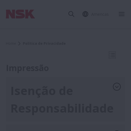
Americas
Fec
Home
Política de Privacidade
Abrir N
Impressão
Isenção de
Home
Responsabilidade
Ferramentas técnicas
Multimedia