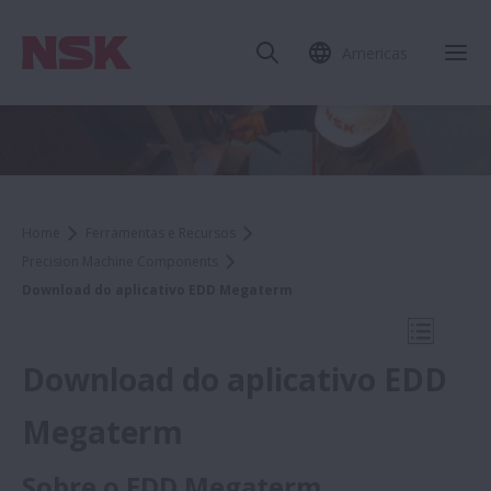
Americas
Fec
Home
Ferramentas e Recursos
Precision Machine Components
Download do aplicativo EDD Megaterm
Abrir N
Download do aplicativo EDD
Megaterm
Ferramentas e Recursos
Sobre o EDD Megaterm