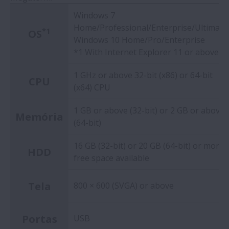
Windows 7
Home/Professional/Enterprise/Ultimate
*1
OS
Windows 10 Home/Pro/Enterprise
*1 With Internet Explorer 11 or above
1 GHz or above 32-bit (x86) or 64-bit
CPU
(x64) CPU
1 GB or above (32-bit) or 2 GB or above
Memória
(64-bit)
16 GB (32-bit) or 20 GB (64-bit) or more
HDD
free space available
Tela
800 × 600 (SVGA) or above
Portas
USB