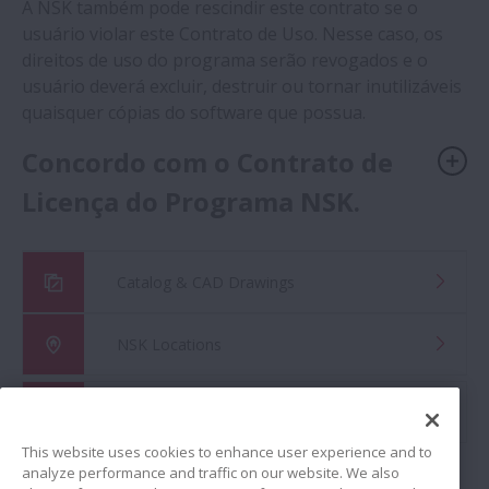
A NSK também pode rescindir este contrato se o
usuário violar este Contrato de Uso. Nesse caso, os
direitos de uso do programa serão revogados e o
usuário deverá excluir, destruir ou tornar inutilizáveis
quaisquer cópias do software que possua.
Concordo com o Contrato de
Licença do Programa NSK.
Catalog & CAD Drawings
NSK Locations
Global Distributor Search
This website uses cookies to enhance user experience and to
analyze performance and traffic on our website. We also