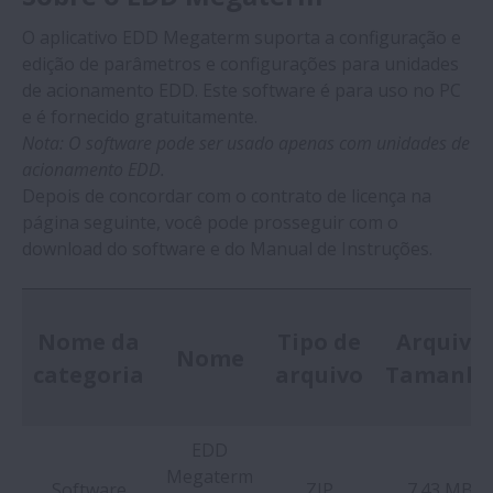
O aplicativo EDD Megaterm suporta a configuração e
Serviços Técnicos
edição de parâmetros e configurações para unidades
Expan
de acionamento EDD. Este software é para uso no PC
Pesquisa e Desenvolvimento
e é fornecido gratuitamente.
Expan
Nota: O software pode ser usado apenas com unidades de
acionamento EDD.
Precision Machine Components
Depois de concordar com o contrato de licença na
Expa
página seguinte, você pode prosseguir com o
Download do aplicativo EDD Megaterm
download do software e do Manual de Instruções.
NSK Clique! A Speedy™ Ferramenta de design de guia
linear
Nome da
Tipo de
Arquivo
Nome
Ferramentas de Seleção de Produtos de Movimento
categoria
arquivo
Tamanh
Linear
EDD
Rolamentos NSK
Megaterm
Expa
Software
ZIP
7.43 MB