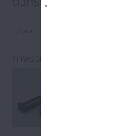
ตัวกระตุ้นเชิงเส้น Monoc
ภาพรวม
รายการสินค้า
ทางเลือก
ดาวน์โหลดแค็ต
ภาพรวม
Monocarrier™
ผลิตภัณฑ์ที่
การรวบรวมควา
บอลสกรู ไกด์เช
แอคชูเอเตอร์แ
·ช่วยให้ไม่ต้
เรากําลังเตรี