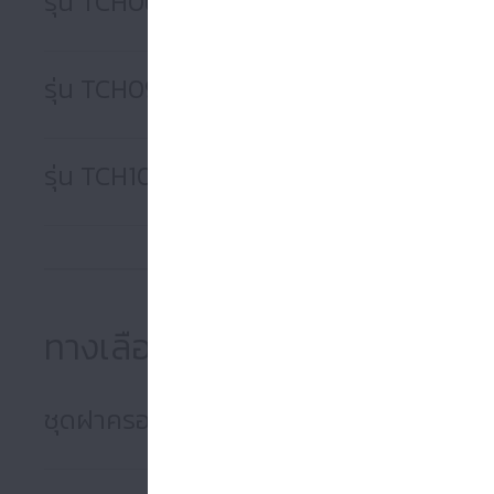
รุ่น TCH06
รุ่น TCH09
รุ่น TCH10
ทางเลือก
ชุดฝาครอบด้านบนรุ่น MCM