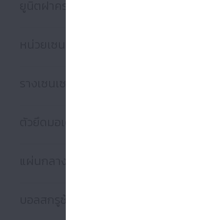
ยูนิตฝาครอบด้านบน รุ่น MCH · TCH
หน่วยเซนเซอร์
รางเซนเซอร์
ตัวยึดมอเตอร์
แผ่นกลางสําหรับติดตั้งมอเตอร์
บอลสกรูซ้ายและขวา