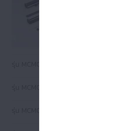
·ความกว้าง:2
·เส้นผ่านศูนย
· พรีโหลด:ระยะ
· ความแม่นยํา:ข
·สโตรค/ระยะเค
รุ่น MCM02
รุ่น MCM03
รุ่น MCM05