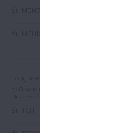
รุ่น MCH09
รุ่น MCH10
Toughcarrier (ลูกกลิ้ง)
คู่มือโมเดล MCH โมโนแคร์ได้เปลี่ยนจากลูกบอลเป็นลูกกลิ้ง ซึ่งช
เป็นผลิตภัณฑ์ที่ทําขึ้น ·ขนาดการติดตั้งเข้ากันได้และสามารถเปลี่ย
รุ่น TCH