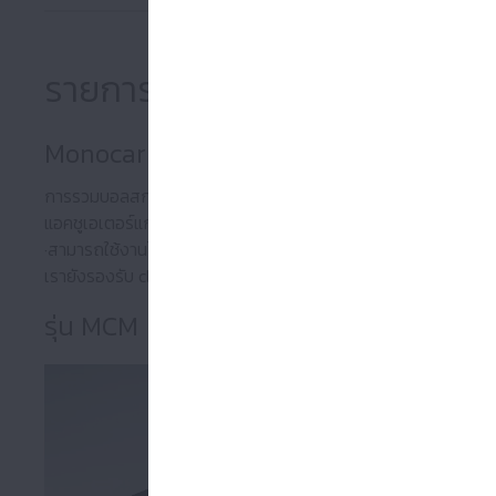
รายการสินค้า
Monocarrier MCM ซีรี่ส์ / MCH ซีรี่ส์ (บอล
การรวมบอลสกรู ลิเนียร์ไกด์ และแบริ่งรองรับ
แอคชูเอเตอร์แกนเดียวที่ใช้ลูกบอลเป็นองค์ประกอบกลิ้ง
·สามารถใช้งานได้หลากหลายโดยใช้ K1 เพื่อให้สามารถใช้งานได้โดย
เรายังรองรับ clean (LG2)
รุ่น MCM
แอคชูเอเตอร์แก
·ช่วยให้ไม่ต้
เรายังรองรับ
ขนาด