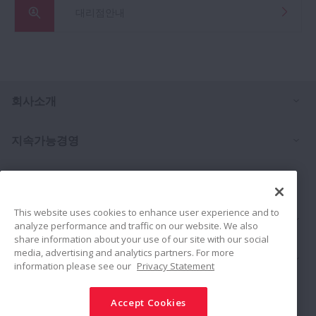
대리점안내
Ex
회사소개
Ex
지속가능경영
Investors
This website uses cookies to enhance user experience and to
Ex
문의처
analyze performance and traffic on our website. We also
share information about your use of our site with our social
media, advertising and analytics partners. For more
Ex
제품
information please see our
Privacy Statement
채용소식
Accept Cookies