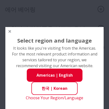
에어 베어링
소형기기 경하중용 서포트 유닛
Select region and language
NSK 클린그리스 LG2/LGU
It looks like you're visiting from the Americas.
For the most relevant product information and
services tailored to your region, we
recommend visiting our American website.
카탈로그
Americas
|
English
한국
|
Korean
Choose Your Region/Language