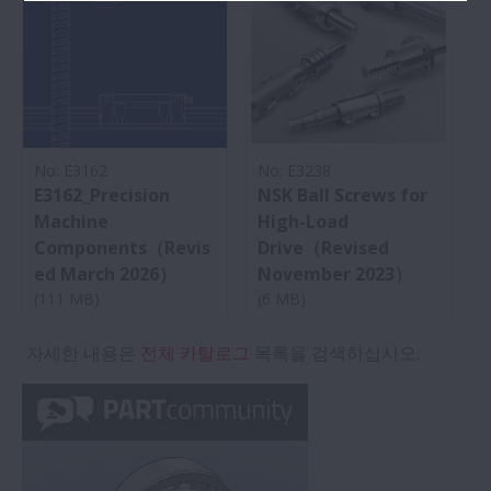
No: E3162
No: E3238
E3162_Precision
NSK Ball Screws for
Machine
High-Load
Components（Revis
Drive（Revised
ed March 2026）
November 2023）
(111 MB)
(6 MB)
자세한 내용은
전체 카탈로그
목록을 검색하십시오.