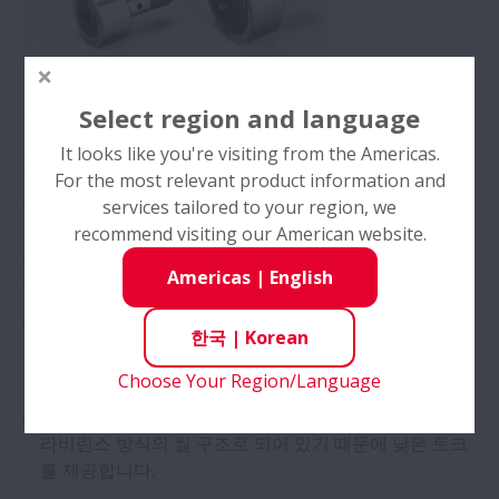
Select region and language
캠 팔로어는 외륜이 두껍고 롤러는 크라우닝 형상을 가지
고 있으며 스터드(stud)의 궤도면은 경화 처리되어 있기 때
It looks like you're visiting from the Americas.
문에 인성이 뛰어나 충격 하중을 견딜 수 있습니다. 스터드
For the most relevant product information and
의 머리 부분에는 드라이버 홈이나 육각 홀이 가공되어 있
services tailored to your region, we
기 때문에 쉽게 설치할 수 있습니다. 씰 부착 타입에는 그리
recommend visiting our American website.
스가 봉입되어 있습니다.
Americas
|
English
특징
스터드(stud)에는 나사가 설치되어 있으며, 스터드 머리
한국
|
Korean
부분에는 드라이버 홈, 육각 홀 등이 가공되어 쉽게 설치
할 수 있습니다.
Choose Your Region/Language
씰이 없는 타입과 씰 부착 타입이 있으며 씰 부착 타입은
라비린스 방식의 씰 구조로 되어 있기 때문에 낮은 토크
를 제공합니다.