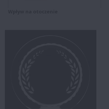
Wpływ na otoczenie
Dowiedz się, w jaki sposób bezpośredni dostawcy
motoryzacyjni zaopatrują w OEM części
samochodowe globalne marki. Jako dostawca OEM
Części Samochodowe NSK zaspokają potrzeby
naszych klientów.