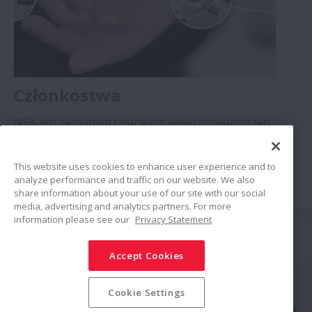
Członkostwa
NSK jest cenionym członkiem wielu stowarzyszeń
branżowych i handlowych. Aby uzyskać więcej
informacji, kliknij na poniższy link.
>>
This website uses cookies to enhance user experience and to
analyze performance and traffic on our website. We also
share information about your use of our site with our social
media, advertising and analytics partners. For more
information please see our
Privacy Statement
Połącz
Accept Cookies
Udostępnij
Polityka mediów społecznościowych
Znaki towarowe
Cookie Settings
Zasady i Warunki
Polityka Bezpieczeństwa Informacji