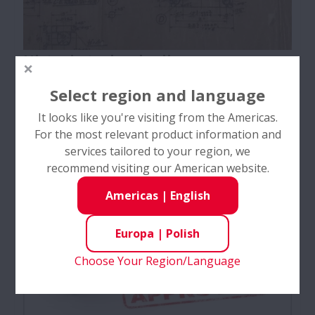
Historia technologii
Dowiedz się więcej o historii technologii łożysk
Select region and language
kulkowych opracowanej przez NSK - producenta
It looks like you're visiting from the Americas.
komponentów motoryzacyjnych, począwszy od
For the most relevant product information and
1916 roku do chwili obecnej.
services tailored to your region, we
recommend visiting our American website.
Americas
|
English
Europa
|
Polish
Choose Your Region/Language