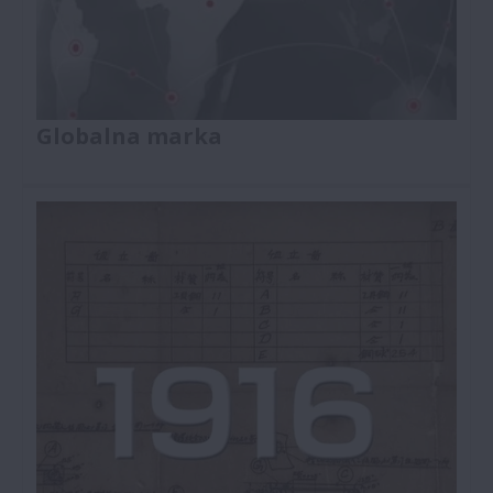
Globalna marka
Dowiedz się więcej o komponentach
motoryzacyjnych NSK, globalnym producencie
części samochodowych, kt&oacute;rego produkty i
środki smarne zapewniają trwałą jakość i
wydajność.