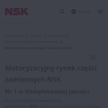
Europe
Zam
Strona główna
Produkty
Motoryzacja
Motoryzacyjny rynek części zamiennych
Motoryzacyjny rynek części zamiennych NSK
Otwórz 
Motoryzacyjny rynek części
zamiennych NSK
Motoryzacyjny rynek części
Nr 1 w Kompleksowej Jakości
zamiennych
Na rynku części zamiennych do
samochodów
NSK
stara się być marką łożysk znaną z