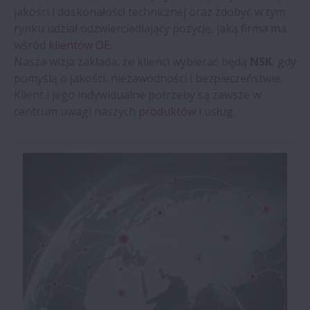
Motoryzacyjny rynek części zamiennych
jakości i doskonałości technicznej oraz zdobyć w tym
NSK
rynku udział odzwierciedlający pozycję, jaką firma ma
wśród
klientów OE
.
Nasza wizja zakłada, że klienci wybierać będą
NSK
, gdy
Produkty
pomyślą o jakości, niezawodności i bezpieczeństwie.
Klient i jego indywidualne potrzeby są zawsze w
Katalog
centrum uwagi naszych
produktów
i usług.
Wymiana łożyska koła
Porozmawiaj z nami