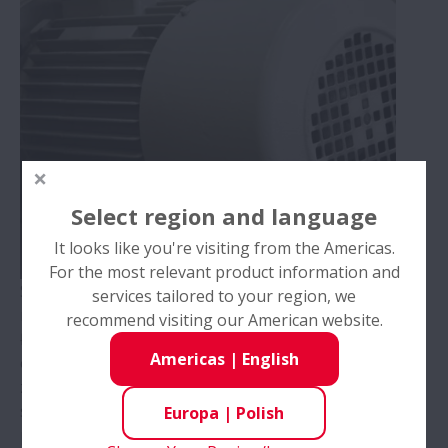
Motoryzacja
Maszyny do formowania wtryskowego
Turbiny wiatrowe
Select region and language
Kolejnictwo
It looks like you're visiting from the Americas.
For the most relevant product information and
Rolnictwo
Silniki elektryczne są wykorzystywane jako źródło
services tailored to your region, we
napędu we wszystkich branżach przemysłu.
recommend visiting our American website.
Łożyska NSK są powszechnie używane w
Silniki przemysłowe
Americas
|
English
obracających się elementach silników. Oprócz
zapewniania płynnego i cichego ruchu obrotowego,
Przekładnie
spełniają także najważniejszą funkcję, jaką jest
Europa
|
Polish
przenoszenie obciążenia silnika.