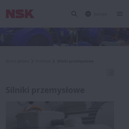
Europe
Zam
Strona główna
Przemysł
Silniki przemysłowe
Otwórz 
Silniki przemysłowe
Przemysł
Przemysł papierniczy