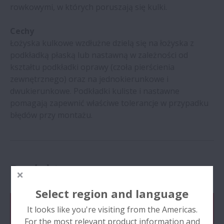
rowkowymi, w których poruszają się kulki.
Cechy
Łożyska kulkowe wzdłużne dzielą się na łożyska z
podkładką płaską lub nastawną w zależności od
kształtu podkładki oprawy (czoła pierścienia
zewnętrznego) oraz na jednokierunkowe i
dwukierunkowe. Podkładki kuliste i nastawne
pomagają zapewnić właściwe tolerancje w przypadku
błędów przy montażu.
Produkty
Select region and language
It looks like you're visiting from the Americas.
Produkty
For the most relevant product information and