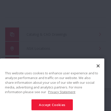
Catalog & CAD Drawings
NSK Locations
Global Distributor Search
This website uses cookies to enhance user experience and to
analyze performance and traffic on our website. We also
share information about your use of our site with our social
media, advertising and analytics partners. For more
information please see our
Privacy Statement
Połącz
Accept Cookies
Udostępnij