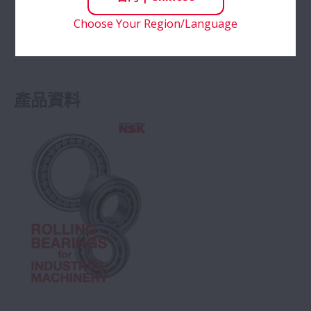
No, thrust ball bearings cannot take radial loads.
Choose Your Region/Language
產品資料