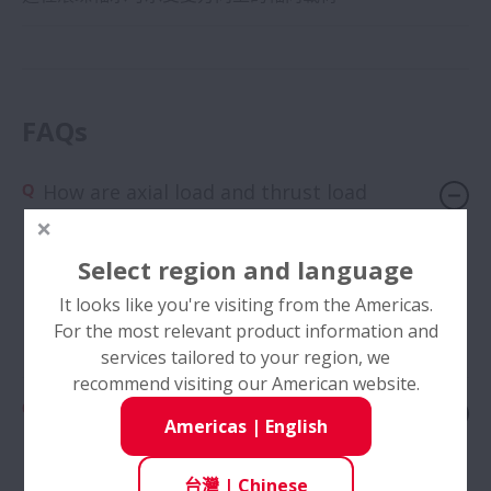
FAQs
How are axial load and thrust load
different?
Select region and language
Axial load and thrust load are different words for
It looks like you're visiting from the Americas.
the same concept: They both refer to loads parallel
For the most relevant product information and
to the axis of the shaft.
services tailored to your region, we
recommend visiting our American website.
Can thrust ball bearings take radial
Americas
|
English
loads?
台灣
|
Chinese