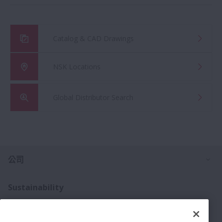
Catalog & CAD Drawings
NSK Locations
Global Distributor Search
打
公司
Sustainability
Investors