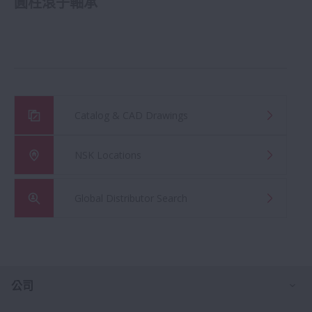
圓柱滾子軸承
Catalog & CAD Drawings
NSK Locations
Global Distributor Search
打
公司