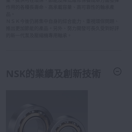
量、提供可在環保、節能及降低維修保養成本方面發揮
泵及壓縮機
作用的各種長壽命、高承載容量、高可靠性的軸承產
品。
農業機械
ＮＳＫ今後仍將集中自身的綜合能力、重視環保問題、
推出更加節能的產品。另外、努力開發可長久受到好評
的新一代泵及壓縮機專用軸承。
產業用馬達
齒輪裝置(變速箱)
NSK的業績及創新技術
食品設備
醫療設備
摩托車
辦公設備