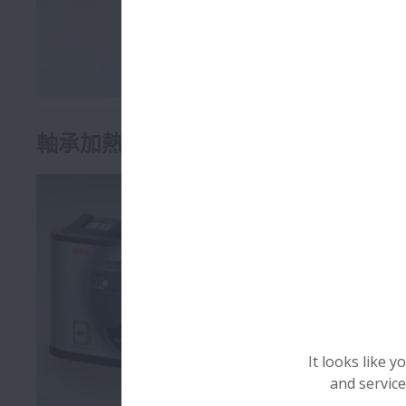
使用壽命
軸承加熱器
NSK 的
有多種型號
特徵
均勻加熱
均勻加熱
快速安全
無火焰加
It looks like 
清潔可靠
and service
無油加熱