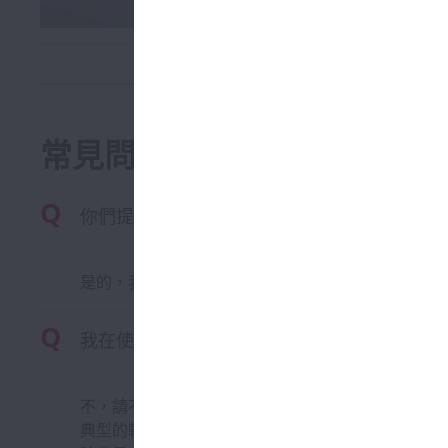
常見問題
你們提供 NSK LG2 潤滑脂的安全數據表 （SD
是的，我們提供 .pdf 格式的安全數據表。有關詳
我在使用軸承加熱器時不小心將軸承加熱到 13
不，請不要重複使用過熱的軸承。
典型的軸承加熱器不會將軸承加熱到 120°C 以上