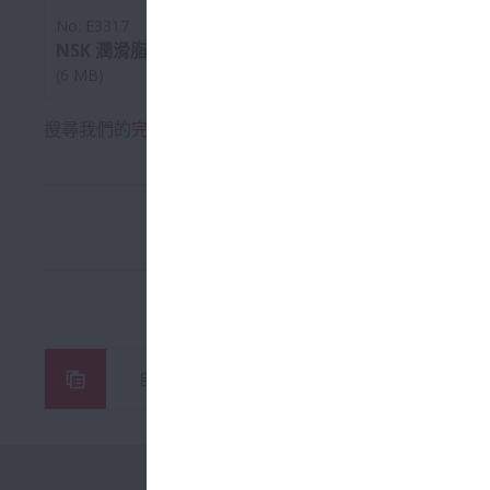
No: E3317
NSK 潤滑脂裝置
(6 MB)
搜尋我們的
完整目錄清單
以了解更多詳細資訊。
目錄和 CAD 圖紙