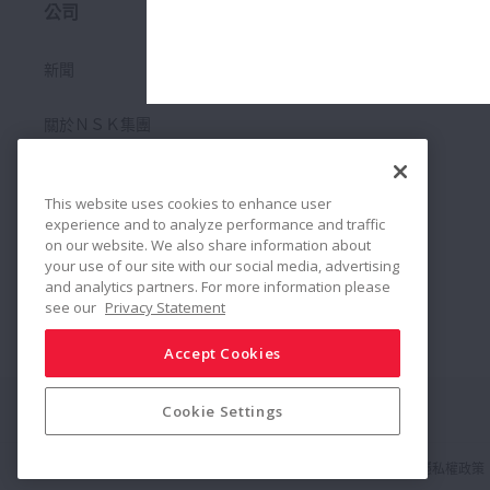
公司
Sustainability
新聞
關於ＮＳＫ集團
企業理念
This website uses cookies to enhance user
experience and to analyze performance and traffic
軸承入門
on our website. We also share information about
your use of our site with our social media, advertising
and analytics partners. For more information please
＿ with Motion & Control
see our
Privacy Statement
Accept Cookies
Cookie Settings
Connect
Share
社群媒體政策
商標
條款與條件
NSK集團資安基本方針
隱私權政策