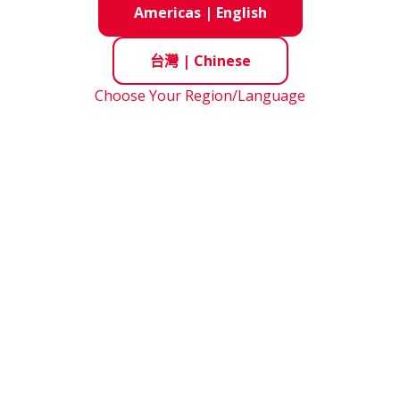
Americas
|
English
台灣
|
Chinese
Choose Your Region/Language
S） 嗎？
細資訊，請聯繫我們並提供相關產品名稱。
0°C 以上。軸承可以重複使用嗎？
，因為更高的溫度會改變軸承或潤滑劑的結構。