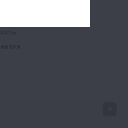
產品介紹
品資料和 CAD 圖紙
工具和資源
產業領域應用