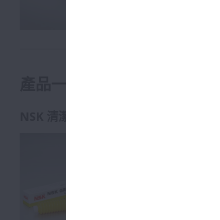
產品一覽
NSK 清潔潤滑脂 LG2 / LGU
LG2 潤滑
為了支援更廣
還提供各種
特徵
低粉塵排
低扭矩