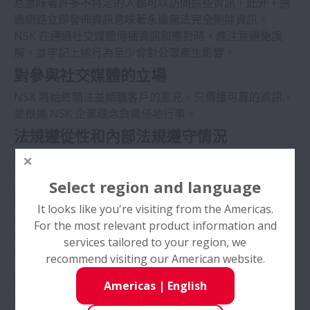
息意味著許多不特定的人都可以訪問這些資訊，此外，通
過網路立即發佈資訊意味著永遠無法完全刪除資訊。
NSK 在通過社交媒體傳播資訊和應對時，應注意避免誤
隱私權政策
解，並牢記上述行為至少會對公眾產生影響。
對參與社交媒體的立場
社群媒體政策
NSK 將始終關注並傾聽客戶的意見，只傳播可靠的資訊，
並根據 NSK 企業理念負責任地行事。
條款與條件
法規遵從性和內部法規遵守情況
商標
NSK 在通過社交媒體發佈資訊時，將遵守相關法律以及公
司內部規則和手冊。
Select region and language
對客戶和使用者
網站地圖
It looks like you're visiting from the Americas.
由於社交媒體的本質，傳播的資訊不一定反映官方觀點。
For the most relevant product information and
信息在傳播后可以修改，並且只能從源頭信任。
聯絡我們
services tailored to your region, we
NSK 的官方公告將在 NSK 網站和官方新聞稿中發佈。
recommend visiting our American website.
此外，NSK 可能會根據所使用的社交媒體帳戶以不同的方
式做出回應。
Americas
|
English
NSK無法保證社交媒體上表達的言論或觀點的準確性，也