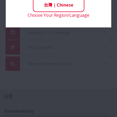
不對使用者提交的內容承擔任何責任。
台灣
|
Chinese
NSK 無法回復提交的所有內容或評論。
Choose Your Region/Language
NSK 保留隨時停止使用社交媒體並刪除社交媒體內容的權
利。
Catalog & CAD Drawings
NSK Locations
Global Distributor Search
打
公司
Sustainability