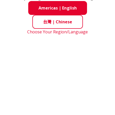
《ＮＳＫ 2026願景》
Americas
|
English
理念是、通過「MOTION & CONTROL(行動與控制)」、為
、藉此契機、我們把十年後想要達到的目標設定為《NSK 202
台灣
|
Chinese
「齊心協力、慧動未來」。
Choose Your Region/Language
超越」的挑戰
100 年繼續被需要、被信任、被選擇，NSK 制定了從 2022 
續發展的時期。改變與超越」為目標，推動「業務組合轉型」。 
護和高科技社會發展的新價值，為社會的永續發展做出貢獻。
目錄和 CAD 圖紙
NSK 地點