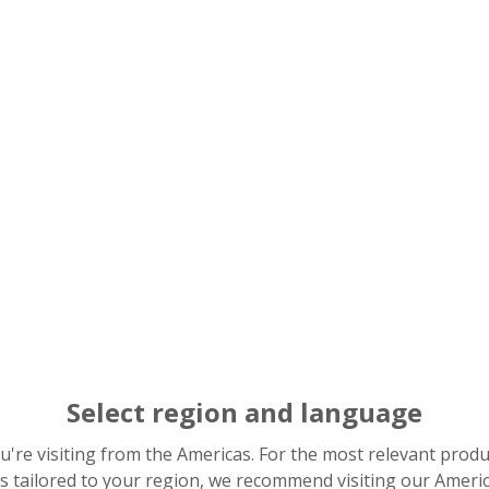
企業根基、實現新的飛
的先鋒
機械設備的可靠性與效率、削減能量損耗的重要部件。被稱作「
Select region and language
SK）於1916年、成功開發並製造出了日本第一個軸承。之後、
發展與環保做出了卓越貢獻。
you're visiting from the Americas. For the most relevant prod
年代初開始進軍海外(日本以外)市場、現如今已在30多個國家設
s tailored to your region, we recommend visiting our Ameri