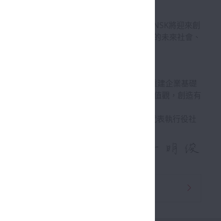
貢獻一個舒適而安全的社會盡心盡力。2016年、NSK將迎來創
6願景》。為了創建一個更安全、更安心、更舒適的未來社會、
財年開始的新中期管理計劃（MTP2026），作為重建企業基礎
NSK以「安全、品質、環境、合規」為核心價值觀，創造有
取締役 代表執行役社
長・CEO
代理商