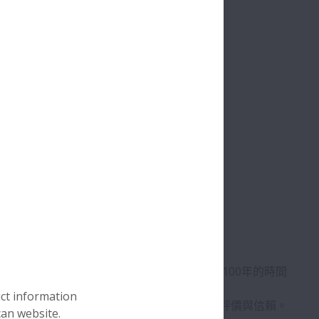
工業糧食」、廣泛應用於社會各行各業。
又創造了多種具有革命性的技術與產品、在近100年的時間
uct information
有工廠和銷售據點、獲得了全球眾多客戶的高度評價與信賴。
can website.