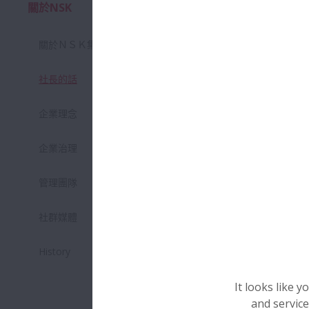
關於NSK
強固
擴大 關於NSK
躍。
關於ＮＳＫ集團
社長的話
企業理念
企業治理
管理團隊
社群媒體
日本軸承
軸承是提高
History
日本精工（N
裡對產業的
It looks like 
20世紀60
and service