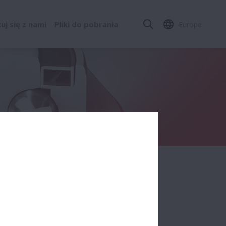
j się z nami
Pliki do pobrania
Europe