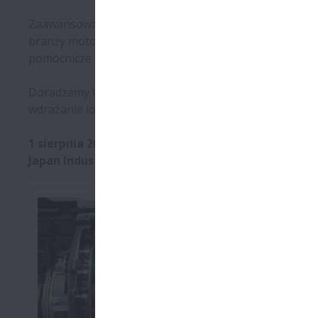
Zaawansowana technologia motoryzacyjna oparta na in
branży motoryzacyjnej, NSK dostarcza rozwiązań zapewn
pomocnicze - nasze produkty zapewniają nie tylko bar
Doradzamy i towarzyszymy klientom od początkowego e
wdrażanie lokalnie wypracowanych strategii. Nasza gl
1 sierpnia 2023 roku Światowy Business Steering z
Japan Industrial Solutions i NSK Ltd. z udziałami 50,