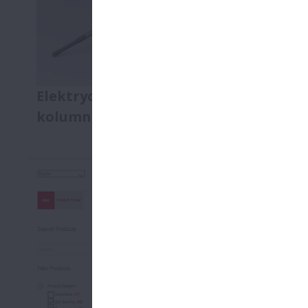
Elektrycznie odchylana teleskopowa
kolumna kierownicy
Najlepsze technologie nie są zarezerwowane
wyłącznie dla aut luksusowych