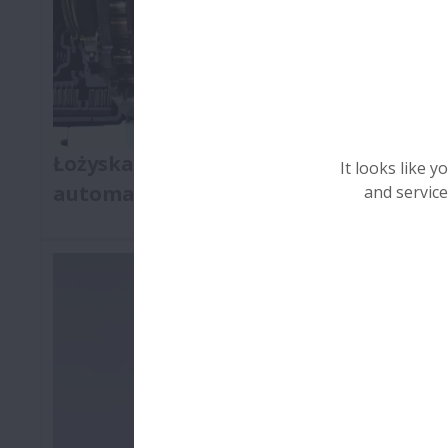
Łożyska do przekładni
It looks like 
automatycznych
and service
By paliwa starczało na dłużej