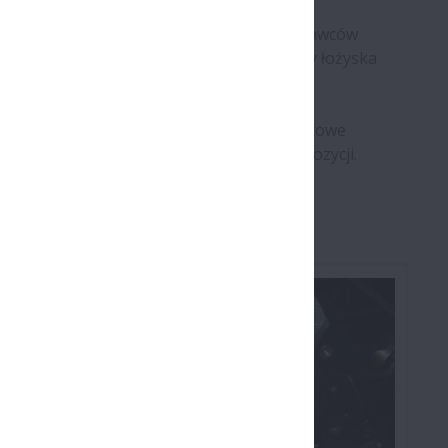
żniejszych światowych producentów i dostawców
trzeni. Silniki, łożyska do przekładni czy łożyska
e bezpieczeństo pojazdów.
 ds. kluczowych klientów koordynują światowe
ozwojowe w 27 krajach są do Państwa dyspozycji.