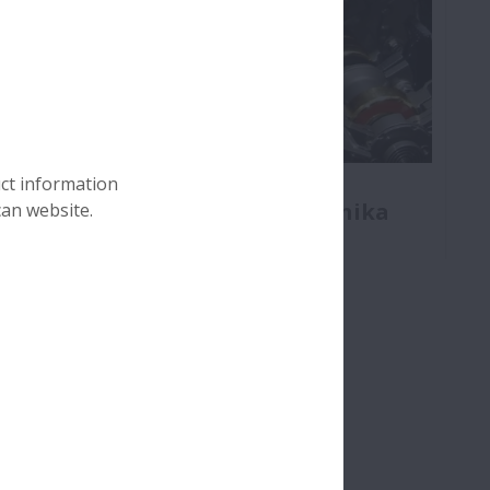
Łożyska w komponentach
uct information
elektrycznych samochodu i silnika
can website.
Nie ma zbyt trudnych obciążeń. Nasze łożyska
zniosą wszystko