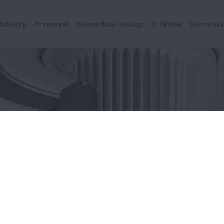
odukty
Przemysł
Narzędzia i usługi
O firmie
Skontaktu
OEM
Przemysł