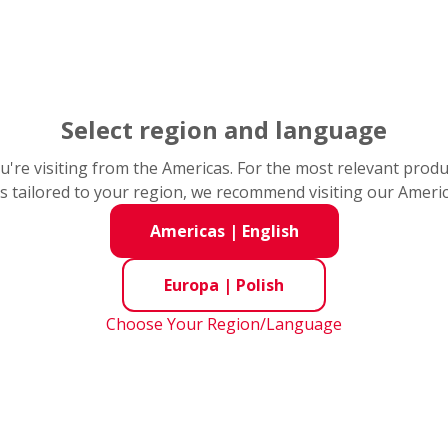
Select region and language
you're visiting from the Americas. For the most relevant prod
Łożyska piast kół
s tailored to your region, we recommend visiting our Ameri
Americas
|
English
Lżejsze, lecz zarazem mocniejsze. Udowadniamy, że
jest to możliwe
Europa
|
Polish
Choose Your Region/Language