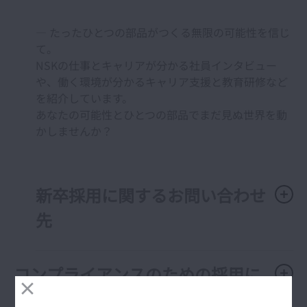
― たったひとつの部品がつくる無限の可能性を信じ
て。
NSKの仕事とキャリアが分かる社員インタビュー
や、働く環境が分かるキャリア支援と教育研修など
を紹介しています。
あなたの可能性とひとつの部品でまだ見ぬ世界を動
かしませんか？
新卒採用に関するお問い合わせ
先
コンプライアンスのための採用に
おける行動指針について