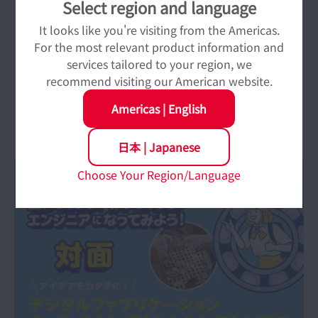
Select region and language
It looks like you're visiting from the Americas.
For the most relevant product information and
services tailored to your region, we
recommend visiting our American website.
イベント情報
Americas
|
English
※個人情報は当イベント開催以外の目的では一際使用致
日本
|
Japanese
しません。
Choose Your Region/Language