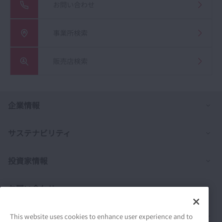
お問い合わせ
事業所検索
販売店検索
列
企業情報
列
サステナビリティ
列
投資家情報
列
お問い合わせ
列
製品情報
This website uses cookies to enhance user experience and to