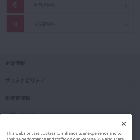
事業所検索
販売店検索
列
企業情報
列
サステナビリティ
列
投資家情報
列
お問い合わせ
列
製品情報
This website uses cookies to enhance user experience and to
analyze performance and traffic on our website. We also share