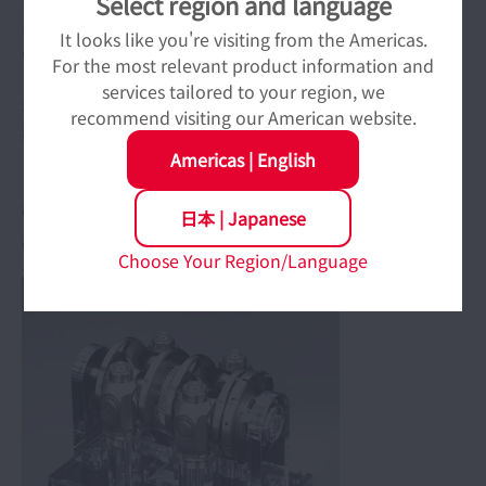
Select region and language
からオイルへ、そしてパワーローラへと動力を伝えま
す。高面圧で転がり接触をしているため、接触面の耐久
It looks like you're visiting from the Americas.
性が問題になりますが、この問題を解決するためにＮＳ
For the most relevant product information and
Ｋは持てるトライボロジー技術の全てを結集。非金属介
services tailored to your region, we
在物を限りなく取り除いたCVT用の超高清浄度鋼「CVT
recommend visiting our American website.
鋼」の開発や、特殊な熱処理技術により、異物噛み込み
Americas
|
English
による圧痕を無害化する応力緩和特性に優れた残留オー
ステナイトという柔らかい金属組織を増やしながらも、
硬さを維持する材質を実現。高荷重、高温、高速という
日本
|
Japanese
厳しい環境下でも高い信頼性と性能を実現しました。
Choose Your Region/Language
パワースプリット システム