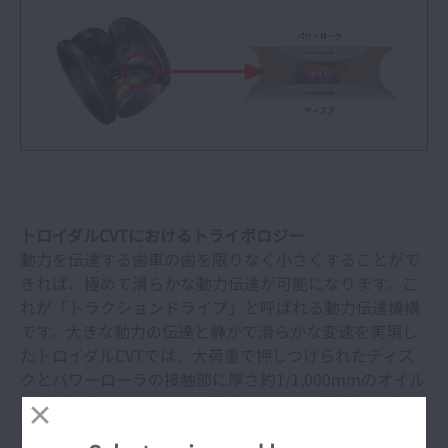
トロイダルCVTにおけるトライボロジー
動力を伝達する歯車の歯を限りなく小さくすることがで
きれば、極めて滑らかな動力伝達が可能になります。こ
れが「トラクションドライブ」と呼ばれる動力伝達機構
です。大きな動力の伝達と静かで滑らかな変速を実現し
たトロイダルCVTでは、大荷重で押しつけられたディス
クとパワーローラの接触部に厚さ約1/1,000mmのオイル
の膜が形成されます。この特殊なオイルは接触部の高圧
力下でガラス状に固化する性質を持っており、ディスク