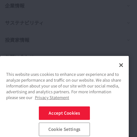
列
企業情報
列
サステナビリティ
列
投資家情報
列
お問い合わせ
列
製品情報
This website uses cookies to enhance user experience and to
analyze performance and traffic on our website. We also share
information about your use of our site with our social media,
採用情報
advertising and analytics partners. For more information
please see our
Privacy Statement
Connect
Accept Cookies
Share
Cookie Settings
ソーシャルメディアポリシー
商標について
ご利用条件