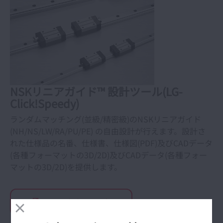
アガイド、モノキャリア） メガトルクモータ
（ダイレクトドライブモータ）
設計ツール(Click!Speedy™)(NSKリニアガイ
ド、ボールねじ)
精機製品関連ダウンロード（アプリケーショ
NSKリニアガイド™ 設計ツール(LG-
ン・取扱説明書）
開く
Click!Speedy)
ランダムマッチング(並級/精密級)のNSKリニアガイド
e-Learning「NSKacademy」ベアリング編
(NH/NS/LW/RA/PU/PE) の自由設計が行えます。設計さ
れた仕様品の名番、仕様書、仕様図(PDF)及びCADデータ
精機製品・産業レポート
(各種フォーマットの3D/2D)及びCADデータ(各種フォー
開く
マットの3D/2D)を提供します。
精機製品・技術レポート
開く
LG-Click!Speedy
ベアリングのABC
開く 