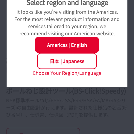
Select region and language
状態監視・診断
It looks like you're visiting from the Americas.
For the most relevant product information and
services tailored to your region, we
recommend visiting our American website.
Americas
|
English
日本
|
Japanese
Choose Your Region/Language
ボールねじ設計ツール(BS-Click!Speedy)
NSK標準ボールねじ(PSS/USS/FSS/HSA/FA/MA/SAシリ
ーズ)の自由設計が行えます。設計された仕様品の名番(呼
び番号）、仕様書、仕様図（PDF)を提供します。