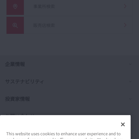
事業所検索
販売店検索
列
企業情報
列
サステナビリティ
列
投資家情報
列
お問い合わせ
列
製品情報
This website uses cookies to enhance user experience and to