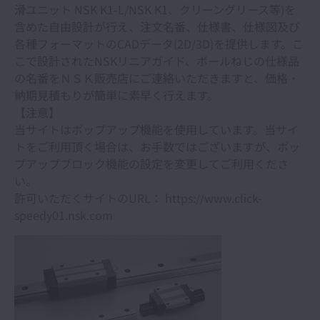
滑ユニット NSK K1-L/NSK K1、クリーングリース等)を
ベアリング選定（オンラインカタログ）
含めた自由設計が行え、注文名番、仕様書、仕様図及び
各種フォーマットのCADデータ(2D/3D)を提供します。こ
CADデータ
こで設計されたNSKリニアガイド、ボールねじの仕様品
の名番をＮＳＫ販売店にご連絡いただきますと、価格・
納期見積もりが簡単に素早く行えます。
軸受製品 技術計算
【注意】
当サイトはポップアップ機能を使用しています。当サイ
ベアリングドクター(軸受の損傷と対策)
トをご利用頂く場合は、お手数ではございますが、ポッ
プアップブロック機能の設定を変更してご利用くださ
軸受情報アプリ NSK Verify
い。
許可いただくサイトのURL： https://www.click-
speedy01.nsk.com
テクニカルレポート
研究開発
開く
直動製品選定ツール （ボールねじ、NSKリニ