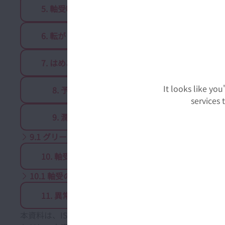
5. 軸受呼び番号の構成
6. 転がり軸受の精度
7. はめあいとすきま
It looks like yo
8. 予圧
services
9. 潤滑
9.1 グリース潤滑
9.2 油潤
10. 軸受の取扱い
10.1 軸受の取付け
10.2 軸
11. 異常・損傷と対策
本資料は、ISO標準およびNSK独自の軸受用語で構成さ