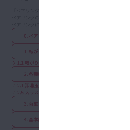
『ベアリングのABC』では、技術者や取扱者の方々向
ベアリングの特徴、荷重、寿命、許容回転数をはじめ、
ベアリングについてわかりやすく解説した、一般の方向
0. ベアリングの基本（役割・種類・構成部品）
1. 転がり軸受の分類
1.1 転がり軸受の各種分類
1.2 転
2. 各種転がり軸受の形式と特徴
2.1 深溝玉軸受
2.2 ア
2.5 スラスト軸受
3. 荷重と負荷圏
4. 基本動定格荷重と疲れ寿命