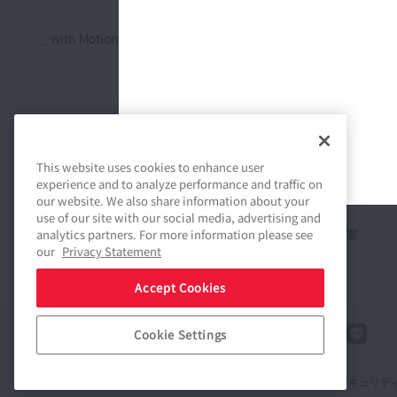
人材マネジメント
＿ with Motion & Control
人権尊重
コーポレートガバナンス
リスクマネジメント
This website uses cookies to enhance user
experience and to analyze performance and traffic on
コンプライアンス
our website. We also share information about your
use of our site with our social media, advertising and
サステナビリティ資料室
analytics partners. For more information please see
our
Privacy Statement
Accept Cookies
Cookie Settings
Connect
Share
ソーシャルメディアポリシー
商標について
ご利用条件
情報セキュリテ