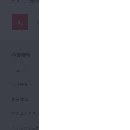
ただし、本資料の内容は、ISO改正または技術的進歩な
お問い合わせ
企業情報
サステナビリティ
ニュース
環境マネジメント
会社概要
安全マネジメント
企業理念
品質マネジメント
こんなところにNSK
サプライチェーンマネジメン
ト
ベアリング入門