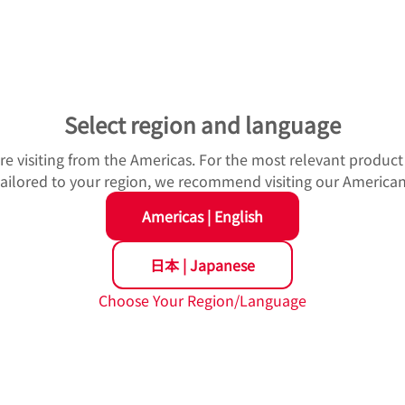
Select region and language
u're visiting from the Americas. For the most relevant produc
 tailored to your region, we recommend visiting our American
Americas
|
English
滑
日本
|
Japanese
Choose Your Region/Language
受の取外し
れています。