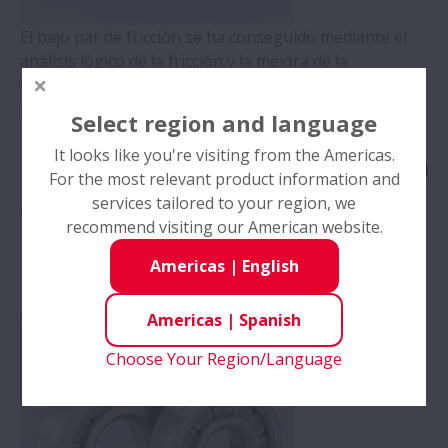
El bajo par de fricción se ha conseguido mediante el
análisis lógico de la fricción y la mejora de la
tecnología de procesamiento de la superficie de las
piezas.
Select region and language
It looks like you're visiting from the Americas.
Rodamientos de rodillos
For the most relevant product information and
cilíndricos de larga duración
services tailored to your region, we
recommend visiting our American website.
para soporte piloto del eje del
Americas
|
English
piñón
Americas
|
Spanish
Choose Your Region/Language