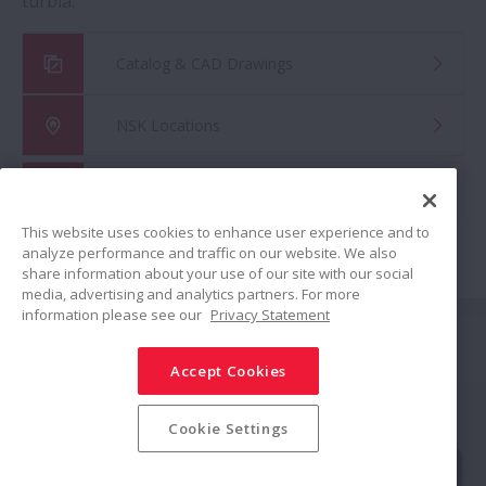
turbia.
Catalog & CAD Drawings
NSK Locations
Global Distributor Search
This website uses cookies to enhance user experience and to
analyze performance and traffic on our website. We also
share information about your use of our site with our social
media, advertising and analytics partners. For more
information please see our
Privacy Statement
Conectar
Accept Cookies
Compartir
Política de redes sociales
Marcas Comerciales
Cookie Settings
Términos y condiciones
Política de seguridad de la información
Política de privacidad
Mapa de sitio
© NSK Ltd. 2024