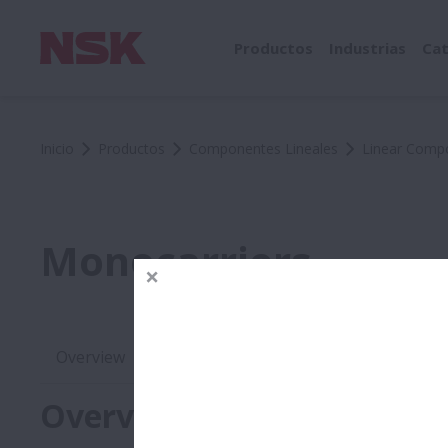
Productos
Industrias
Cat
Inicio
Productos
Componentes Lineales
Linear Comp
Monocarriers
Overview
Products
Catalogs
Overview