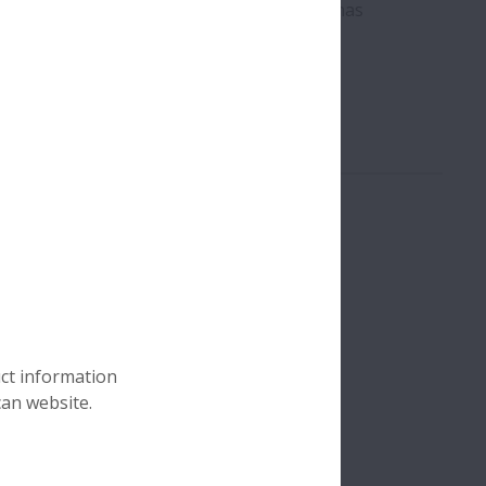
 de laboratorios, semiconductores, máquinas
ción de fábricas.
uct information
can website.