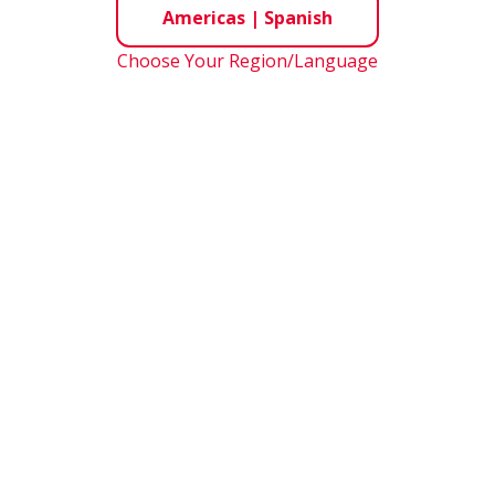
Americas
|
Spanish
Choose Your Region/Language
er - Serie TCH
Monocarrier Serie
MCM/MCH
Los monocariers son actuadores
compactos, ya que incluyen todo en
uno (husillo a bolas, guía lineal y ba
integrada) sin trabajo adicional de
diseño o ajuste durante la instalació