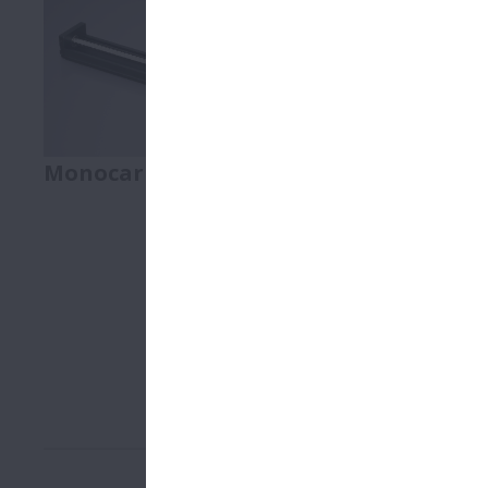
Monocarrier
Toughcarri