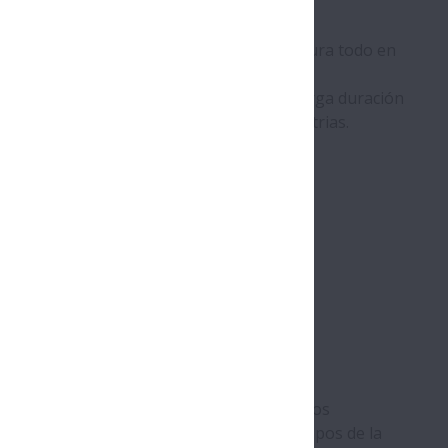
lo eje, ligero y compacto, con una estructura todo en
iones donde ofrecen una operación de larga duración
instalación simplificados en muchas industrias.
 NSK ha diseñado sistemas electromecánicos
aplicaciones de automatización en los campos de la