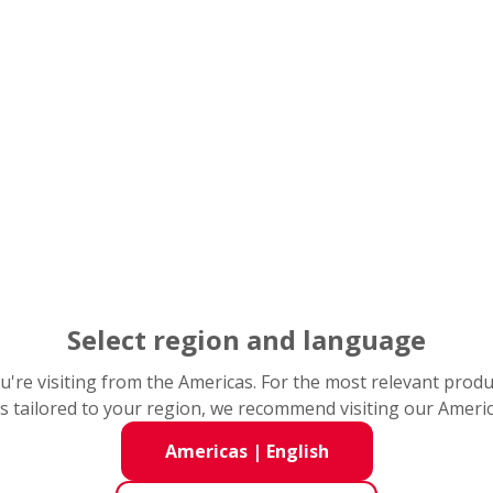
medicina, automatización
herramienta y automatiza
ores, cubiertas, soportes
al
Select region and language
you're visiting from the Americas. For the most relevant prod
s tailored to your region, we recommend visiting our Ameri
Americas
|
English