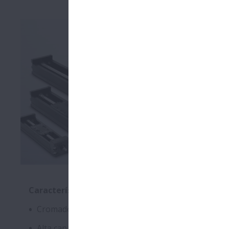
El NSK Monoc
uno que inte
Nuestros Mo
y libre de m
Características
Cromado para una capacidad antióxido excepciona
Alta capacidad de carga utilizando rodillos como 