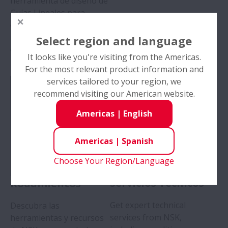
herramienta de diseño de
Guías Lineales para
optimizar sus diseños y
mejorar la eficiencia
Select region and language
operativa.
It looks like you're visiting from the Americas.
For the most relevant product information and
services tailored to your region, we
recommend visiting our American website.
Americas
|
English
Americas
|
Spanish
Choose Your Region/Language
Servicios Técnicos
Rodamientos
Get expert technical
Descubra las
services from NSK,
herramientas y recursos